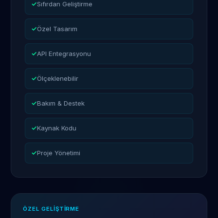
Sıfırdan Geliştirme
Özel Tasarım
🚀 Giriş Yap
Hesabın yok mu?
Kayıt ol →
API Entegrasyonu
Ölçeklenebilir
Bakım & Destek
Kaynak Kodu
Proje Yönetimi
ÖZEL GELIŞTIRME