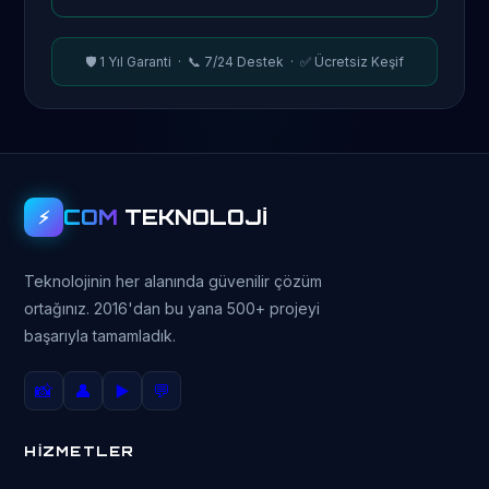
🛡️ 1 Yıl Garanti · 📞 7/24 Destek · ✅ Ücretsiz Keşif
COM
TEKNOLOJİ
⚡
Teknolojinin her alanında güvenilir çözüm
ortağınız. 2016'dan bu yana 500+ projeyi
başarıyla tamamladık.
📸
👤
▶️
💬
HİZMETLER