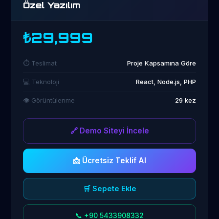
Özel Yazılım
₺29,999
⏱️ Teslimat
Proje Kapsamına Göre
💻 Teknoloji
React, Node.js, PHP
👁️ Görüntülenme
29 kez
🔗 Demo Siteyi İncele
📩 Ücretsiz Teklif Al
🛒 Sepete Ekle
📞 +90 5433908332